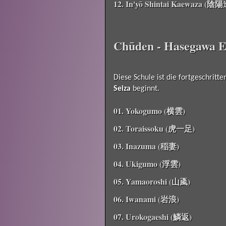
12. In'yō Shintai Kaewaza 
Chūden - Hasegawa E
Diese Schule ist die fortgeschrit
Seiza
beginnt.
01. Yokogumo (横雲)
02. Toraissoku (虎一足)
03. Inazuma (稲妻)
04. Ukigumo (浮雲)
05. Yamaoroshi (山颪)
06. Iwanami (岩浪)
07. Urokogaeshi (鱗返)