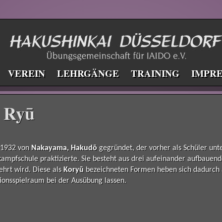
VEREIN
LEHRGÄNGE
TRAINING
IMPR
 Ryū
 1932 von
Nakayama, Hakudō
gegründet, der vorher als Schüler unt
ampfschule praktizierte. Sie besteht aus drei aufeinander aufbaue
ehrt wird. Diese als
Koryū
bezeichneten Formen heben sich dadurch ab,
ionsspielraum bei der Ausübung lassen.