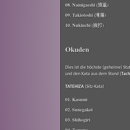
08. Namigaeshi (浪返)
09. Takiotoshi (滝落)
10. Nukiuchi (抜打)
Okuden
Dies ist die höchste (geheime) St
und den Kata aus dem Stand (
Tac
TATEHIZA
(Sitz-Kata)
01. Kasumi
02. Sunegakoi
03. Shihogiri
04. Tozume