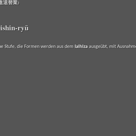
(陰陽進退替業)
ishin-ryū
tene Stufe, die Formen werden aus dem
Iaihiza
ausgeübt, mit Ausnahme