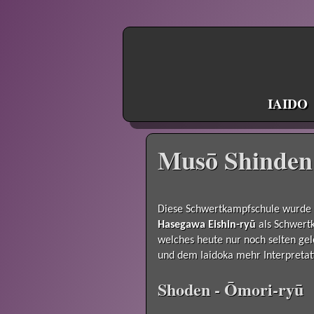
IAIDO
Musō Shinden
Diese Schwertkampfschule wurde
Hasegawa Eishin-ryū
als Schwertk
welches heute nur noch selten gel
und dem Iaidoka mehr Interpretat
Shoden - Ōmori-ryū