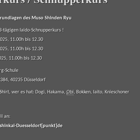
Grundlagen des Muso Shinden Ryu
3-tägigen Iaido-Schnupperkurs !
2025, 11.00h bis 12.30
2025, 11.00h bis 12.30
2025, 11.00h bis 12.30
rg-Schule
 384, 40235 Düsseldorf
Shirt, wer es hat: Dogi, Hakama,
Obi
, Bokken, Iaito, Knieschoner
il an:
shinkai-Duesseldorf[punkt]de